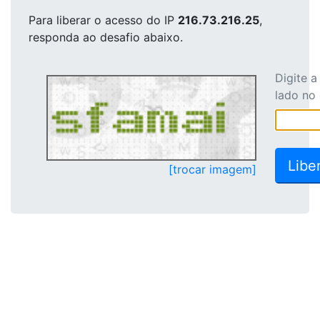
Para liberar o acesso
do IP
216.73.216.25
,
responda ao desafio abaixo.
Digite 
lado no
[trocar imagem]